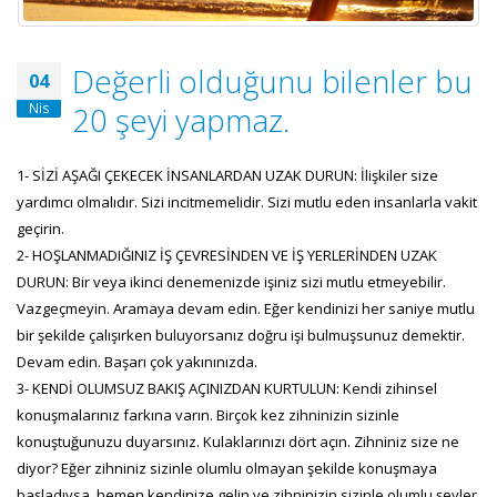
Değerli olduğunu bilenler bu
04
Nis
20 şeyi yapmaz.
1- SİZİ AŞAĞI ÇEKECEK İNSANLARDAN UZAK DURUN: İlişkiler size
yardımcı olmalıdır. Sizi incitmemelidir. Sizi mutlu eden insanlarla vakit
geçirin.
2- HOŞLANMADIĞINIZ İŞ ÇEVRESİNDEN VE İŞ YERLERİNDEN UZAK
DURUN: Bir veya ikinci denemenizde işiniz sizi mutlu etmeyebilir.
Vazgeçmeyin. Aramaya devam edin. Eğer kendinizi her saniye mutlu
bir şekilde çalışırken buluyorsanız doğru işi bulmuşsunuz demektir.
Devam edin. Başarı çok yakınınızda.
3- KENDİ OLUMSUZ BAKIŞ AÇINIZDAN KURTULUN: Kendi zihinsel
konuşmalarınız farkına varın. Birçok kez zihninizin sizinle
konuştuğunuzu duyarsınız. Kulaklarınızı dört açın. Zihniniz size ne
diyor? Eğer zihniniz sizinle olumlu olmayan şekilde konuşmaya
başladıysa, hemen kendinize gelin ve zihninizin sizinle olumlu şeyler