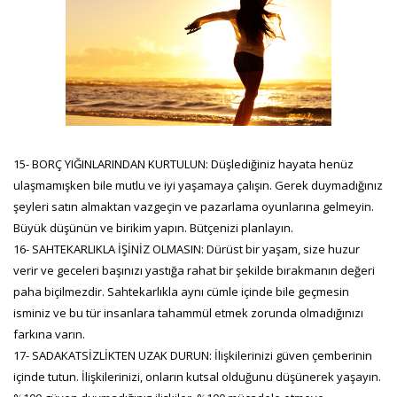
15- BORÇ YIĞINLARINDAN KURTULUN: Düşlediğiniz hayata henüz
ulaşmamışken bile mutlu ve iyi yaşamaya çalışın. Gerek duymadığınız
şeyleri satın almaktan vazgeçin ve pazarlama oyunlarına gelmeyin.
Büyük düşünün ve birikim yapın. Bütçenizi planlayın.
16- SAHTEKARLIKLA İŞİNİZ OLMASIN: Dürüst bir yaşam, size huzur
verir ve geceleri başınızı yastığa rahat bir şekilde bırakmanın değeri
paha biçilmezdir. Sahtekarlıkla aynı cümle içinde bile geçmesin
isminiz ve bu tür insanlara tahammül etmek zorunda olmadığınızı
farkına varın.
17- SADAKATSİZLİKTEN UZAK DURUN: İlişkilerinizi güven çemberinin
içinde tutun. İlişkilerinizi, onların kutsal olduğunu düşünerek yaşayın.