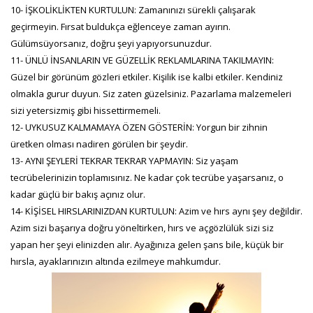
10- İŞKOLİKLİKTEN KURTULUN: Zamanınızı sürekli çalışarak
geçirmeyin. Fırsat buldukça eğlenceye zaman ayırın.
Gülümsüyorsanız, doğru şeyi yapıyorsunuzdur.
11- ÜNLÜ İNSANLARIN VE GÜZELLİK REKLAMLARINA TAKILMAYIN:
Güzel bir görünüm gözleri etkiler. Kişilik ise kalbi etkiler. Kendiniz
olmakla gurur duyun. Siz zaten güzelsiniz. Pazarlama malzemeleri
sizi yetersizmiş gibi hissettirmemeli.
12- UYKUSUZ KALMAMAYA ÖZEN GÖSTERİN: Yorgun bir zihnin
üretken olması nadiren görülen bir şeydir.
13- AYNI ŞEYLERİ TEKRAR TEKRAR YAPMAYIN: Siz yaşam
tecrübelerinizin toplamısınız. Ne kadar çok tecrübe yaşarsanız, o
kadar güçlü bir bakış açınız olur.
14- KİŞİSEL HIRSLARINIZDAN KURTULUN: Azim ve hırs aynı şey değildir.
Azim sizi başarıya doğru yöneltirken, hırs ve açgözlülük sizi siz
yapan her şeyi elinizden alır. Ayağınıza gelen şans bile, küçük bir
hırsla, ayaklarınızın altında ezilmeye mahkumdur.