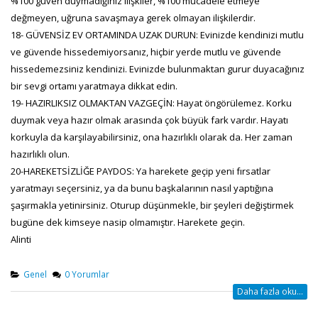
%100 güven duymadığınız ilişkiler, %100 mücadele etmeye
değmeyen, uğruna savaşmaya gerek olmayan ilişkilerdir.
18- GÜVENSİZ EV ORTAMINDA UZAK DURUN: Evinizde kendinizi mutlu
ve güvende hissedemiyorsanız, hiçbir yerde mutlu ve güvende
hissedemezsiniz kendinizi. Evinizde bulunmaktan gurur duyacağınız
bir sevgi ortamı yaratmaya dikkat edin.
19- HAZIRLIKSIZ OLMAKTAN VAZGEÇİN: Hayat öngörülemez. Korku
duymak veya hazır olmak arasında çok büyük fark vardır. Hayatı
korkuyla da karşılayabilirsiniz, ona hazırlıklı olarak da. Her zaman
hazırlıklı olun.
20-HAREKETSİZLİĞE PAYDOS: Ya harekete geçip yeni fırsatlar
yaratmayı seçersiniz, ya da bunu başkalarının nasıl yaptığına
şaşırmakla yetinirsiniz. Oturup düşünmekle, bir şeyleri değiştirmek
bugüne dek kimseye nasip olmamıştır. Harekete geçin.
Alinti
Genel
0 Yorumlar
Daha fazla oku...