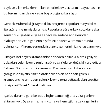
Böylece bilim erkeklerin “İllaki bir erkek evlat isterim!” dayatmasının
bu bakımından da ne kadar boş olduğunu kanıtlıyor.
Genetik Mühendisliği kaynaklı bu araştırma raporları dünya bilim
literatürlerine girmiş durumda. Raporlara göre erkek çocuklar zeka
genlerini kuşaktan kuşağa sadece ve sadece annelerinden
alabiliyorlar. Zeka genlerinin şifreleri sadece X kromozonunda
bulunurken Y kromozonunda ise zeka genlerinin izine rastlanmıyor.
Cinsiyeti belirleyen kromozonlar anneden daima X olarak geliyor,
babadan gelen kromozonlar ise X veya Y olarak değişiklik arz ediyor.
Babanın X kromozonu ile annenin X kromozonu doğacak olan
çocuğun cinsiyetini “Kız” olarak belirlerken babadan gelen Y
kromozonu ile anneden gelen X kromozonu doğacak olan çocuğun
cinsiyetini “Erkek” olarak belirliyor.
İşte bu duruma göre bir baba hiçbir zaman oğluna zeka genlerini
aktaramıyor. Oysa anne, hem kızına ve hem oğluna zeka genlerini