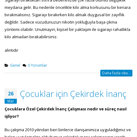
Sigarayı bıraktıktan sonra bedeninizde çok fazla olumlu değişiklik
meydana gelir. Bu nedenle öncelikle kilo alma korkusunu bir kenara
bırakmalısınız. Sigarayı bırakırken kilo almak duygusal bir zayıflık
değildir. Sadece vücudunuzun nikotin yokluğuyla başa çıkma
yöntemi olabilir. Unutmayın, kişisel bir yaklaşım ile sigarayı rahatlıkla
kilo almadan bırakabilirsiniz.
alıntıdır
Genel
0 Yorumlar
Daha fazla oku...
Çocuklar için Çekirdek İnanç
26
Mar
Çocuklara Özel Çekirdek İnanç Çalışması nedir ve süreç nasıl
işliyor?
Bu çalışma 2010 yılından beri binlerce danışanımıza uyguladığımız ve
halen uygulamakta olduğumuz çekirdek inanç çalışmasının içeriği