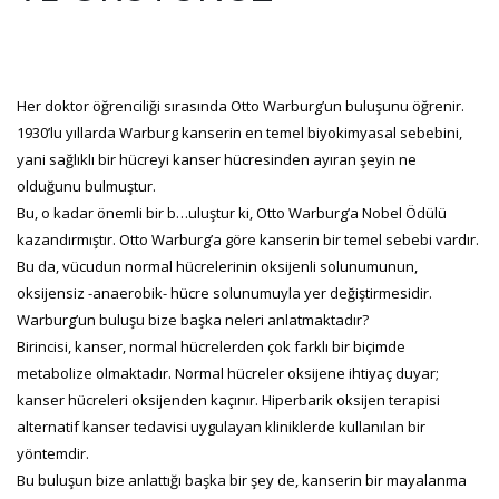
Her doktor öğrenciliği sırasında Otto Warburg’un buluşunu öğrenir.
1930’lu yıllarda Warburg kanserin en temel biyokimyasal sebebini,
yani sağlıklı bir hücreyi kanser hücresinden ayıran şeyin ne
olduğunu bulmuştur.
Bu, o kadar önemli bir b…uluştur ki, Otto Warburg’a Nobel Ödülü
kazandırmıştır. Otto Warburg’a göre kanserin bir temel sebebi vardır.
Bu da, vücudun normal hücrelerinin oksijenli solunumunun,
oksijensiz -anaerobik- hücre solunumuyla yer değiştirmesidir.
Warburg’un buluşu bize başka neleri anlatmaktadır?
Birincisi, kanser, normal hücrelerden çok farklı bir biçimde
metabolize olmaktadır. Normal hücreler oksijene ihtiyaç duyar;
kanser hücreleri oksijenden kaçınır. Hiperbarik oksijen terapisi
alternatif kanser tedavisi uygulayan kliniklerde kullanılan bir
yöntemdir.
Bu buluşun bize anlattığı başka bir şey de, kanserin bir mayalanma