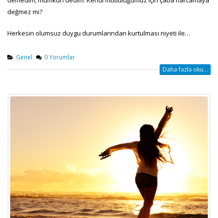
demedim, mümkün dedim. Kendi mutluluğumuz için çaba harcamaya
değmez mi?
Herkesin olumsuz duygu durumlarından kurtulması niyeti ile…
Genel
0 Yorumlar
Daha fazla oku...