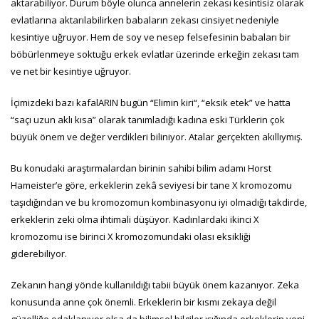
aktarabiliyor. Durum böyle olunca annelerin zekası kesintisiz olarak
evlatlarına aktarılabilirken babaların zekası cinsiyet nedeniyle
kesintiye uğruyor. Hem de soy ve nesep felsefesinin babaları bir
böbürlenmeye soktuğu erkek evlatlar üzerinde erkeğin zekası tam
ve net bir kesintiye uğruyor.
İçimizdeki bazı kafalARIN bugün “Elimin kiri“, “eksik etek” ve hatta
“saçı uzun aklı kısa” olarak tanımladığı kadına eski Türklerin çok
büyük önem ve değer verdikleri biliniyor. Atalar gerçekten akıllıymış.
Bu konudaki araştırmalardan birinin sahibi bilim adamı Horst
Hameister’e göre, erkeklerin zekâ seviyesi bir tane X kromozomu
taşıdığından ve bu kromozomun kombinasyonu iyi olmadığı takdirde,
erkeklerin zeki olma ihtimali düşüyor. Kadınlardaki ikinci X
kromozomu ise birinci X kromozomundaki olası eksikliği
giderebiliyor.
Zekanın hangi yönde kullanıldığı tabii büyük önem kazanıyor. Zeka
konusunda anne çok önemli. Erkeklerin bir kısmı zekaya değil
güzelliğe odaklanıyor olsa da bilimsel bilgiler ışığında erkeklerin yeni