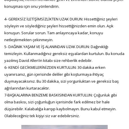
konuşması için onu yönlendirin.
4- GEREKSİZ İLETİŞİMSİZLİKTEN UZAK DURUN: Hissettiğiniz şeyleri
söyleyin ve söylediğiniz şeyleri hissettiğinizden emin olun. Açık
konuşun. Sorular sorun. Tam anlayıncaya kadar, konuyu
netleştirmekten çekinmeyin.
5- DAĞINIK YAŞAM VE İŞ ALANINDAN UZAK DURUN: Dağınıklığı
temizleyin. Kullanmadığınız gereksiz eşyalardan kurtulun. Bu konuda
yazılmış David Allen’in kitabı size rehberlik edebilir.
6- KENDİ GECİKMELERİNİZDEN KURTULUN: 30 dakika erken
uyanırsanız, gün içerisinde deliler gibi koşturmaya ihtiyaç
duymayacaksınız. Bu 30 dakika, sizi yorgunluktan ve gereksiz baş
ağrılarından kurtaracaktır.
7-BAŞKALARINA BENZEME BASKISINDAN KURTULUN: Çoğunluk gibi
olma baskısı, sizi çoğunluğun içerisinde fark edilmez bir hale
düşürebilir. Kalabalığa karışıp kaybolmayın. Bunu kabul etmeyin.
Olabileceğiniz tek kişiyi siz var edebilirsiniz.